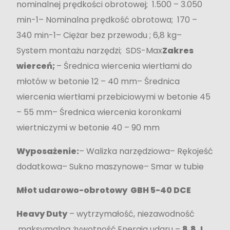
nominalnej prędkości obrotowej; 1.500 – 3.050
min-1– Nominalna prędkość obrotowa; 170 –
340 min-1– Ciężar bez przewodu ; 6,8 kg–
System montażu narzędzi; SDS-Max
Zakres
wierceń;
– Średnica wiercenia wiertłami do
młotów w betonie 12 – 40 mm– Średnica
wiercenia wiertłami przebiciowymi w betonie 45
– 55 mm– Średnica wiercenia koronkami
wiertniczymi w betonie 40 – 90 mm
Wyposażenie:
– Walizka narzędziowa– Rękojeść
dodatkowa– Sukno maszynowe– Smar w tubie
Młot udarowo-obrotowy GBH 5-40 DCE
Heavy Duty
– wytrzymałość, niezawodność
,maksymalną żywotność.Energia udaru –
8,8 J