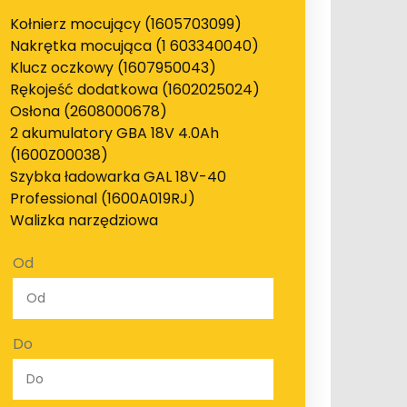
Kołnierz mocujący (1605703099)
Nakrętka mocująca (1 603340040)
Klucz oczkowy (1607950043)
Rękojeść dodatkowa (1602025024)
Osłona (2608000678)
2 akumulatory GBA 18V 4.0Ah
(1600Z00038)
Szybka ładowarka GAL 18V-40
Professional (1600A019RJ)
Walizka narzędziowa
Od
Do