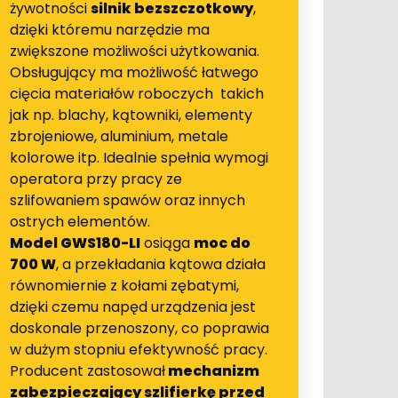
żywotności
silnik bezszczotkowy
,
dzięki któremu narzędzie ma
zwiększone możliwości użytkowania.
Obsługujący ma możliwość łatwego
cięcia materiałów roboczych takich
jak np. blachy, kątowniki, elementy
zbrojeniowe, aluminium, metale
kolorowe itp. Idealnie spełnia wymogi
operatora przy pracy ze
szlifowaniem spawów oraz innych
ostrych elementów.
Model GWS180-LI
osiąga
moc do
700 W
, a przekładania kątowa działa
równomiernie z kołami zębatymi,
dzięki czemu napęd urządzenia jest
doskonale przenoszony, co poprawia
w dużym stopniu efektywność pracy.
Producent zastosował
mechanizm
zabezpieczający szlifierkę przed