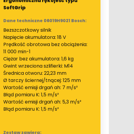
Ergonomiczna rękojeść typu
SoftGrip
Dane techniczne 06019H9021 Bosch:
Bezszczotkowy silnik
Napięcie akumulatora: 18 V
Prędkość obrotowa bez obciążenia:
11 000 min-1
Ciężar bez akumulatora: 1,6 kg
Gwint wrzeciona szlifierki: M14
Średnica otworu: 22,23 mm
Ø tarczy ściernej/tnącej: 125 mm
Wartość emisji drgań ah: 7 m/s²
Błąd pomiaru K: 1,5 m/s²
Wartość emisji drgań ah: 5,3 m/s²
Błąd pomiaru K: 1,5 m/s²
Zestaw zawiera: