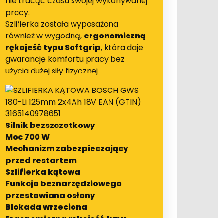
nie tracąc czasu swojej wykonywanej
pracy.
Szlifierka została wyposażona
również w wygodną,
ergonomiczną
rękojeść typu Softgrip
, która daje
gwarancję komfortu pracy bez
użycia dużej siły fizycznej.
Silnik bezszczotkowy
Moc 700 W
Mechanizm zabezpieczający
przed restartem
Szlifierka kątowa
Funkcja beznarzędziowego
przestawiana osłony
Blokada wrzeciona