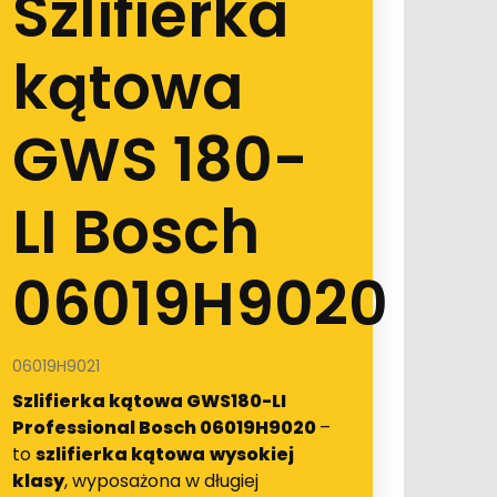
Szlifierka
kątowa
GWS 180-
LI Bosch
06019H9020
06019H9021
Szlifierka kątowa GWS180-LI
Professional Bosch 06019H9020
–
to
szlifierka kątowa
wysokiej
klasy
, wyposażona w długiej